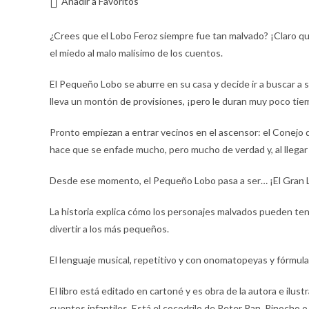
Añadir a Favoritos
¿Crees que el Lobo Feroz siempre fue tan malvado? ¡Claro qu
el miedo al malo malísimo de los cuentos.
El Pequeño Lobo se aburre en su casa y decide ir a buscar a s
lleva un montón de provisiones, ¡pero le duran muy poco tie
Pronto empiezan a entrar vecinos en el ascensor: el Conejo 
hace que se enfade mucho, pero mucho de verdad y, al llegar a
Desde ese momento, el Pequeño Lobo pasa a ser… ¡El Gran 
La historia explica cómo los personajes malvados pueden ten
divertir a los más pequeños.
El lenguaje musical, repetitivo y con onomatopeyas y fórmulas
El libro está editado en cartoné y es obra de la autora e il
cuentos infantiles. Está el cocodrilo de Peter Pan, Pinocho o