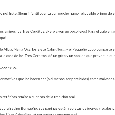
e no! Este álbum infantil cuenta con mucho humor el posible origen de su
us amigos los Tres Cerditos. ¡Pero viven un poco lejos! Para el viaje en 
mpo!
de Alicia, Mamá Oca, los Siete Cabritillos… y el Pequeño Lobo comparte 
 la casa de los Tres Cerditos, dé un grito y un soplido que provoque que 
Lobo Feroz!
er motivos que los hacen ser (o al menos ser percibidos) como malvados.
 retóricas remite a cuentos de la tradición oral.
ustradora Esther Burgueño. Sus páginas están repletas de juegos visuales
 los Siete Cabritillos. ¡A ver cuántos encuentran!