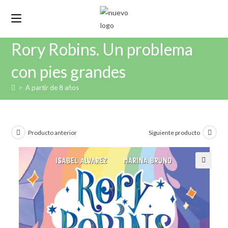
Rory Robins. Un problema
con pies grandes
>
A partir de 8 años
Producto anterior
Siguiente producto
🔍