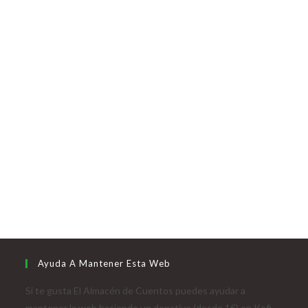
Ayuda A Mantener Esta Web
Si te gusta El Almacén de Cuentos puedes ayudar a
mantener la web haciendo un donativo (desde 1€) en Kofi.