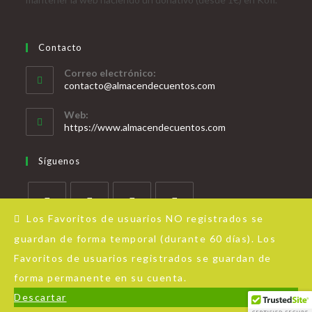
Contacto
Correo electrónico:
contacto@almacendecuentos.com
Web:
https://www.almacendecuentos.com
Síguenos
Los Favoritos de usuarios NO registrados se
guardan de forma temporal (durante 60 días). Los
Favoritos de usuarios registrados se guardan de
forma permanente en su cuenta.
Acerca de Almacén de Cuentos
Aviso Legal
Política de privacidad
Descartar
© Copyright - OceanWP Theme by Nick