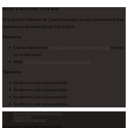
Ayuda a mantener esta web
Si te gusta El Almacén de Cuentos puedes ayudar a mantener la web
haciendo un donativo (desde 1€) en Kofi.
Contacto
Correo electrónico:
contacto@almacendecuentos.com
Se abre
en tu aplicación
Web:
https://www.almacendecuentos.com
Síguenos
Se abre en una nueva pestaña
Se abre en una nueva pestaña
Se abre en una nueva pestaña
Se abre en una nueva pestaña
Acerca de Almacén de Cuentos
Aviso Legal
Política de privacidad
© Copyright - OceanWP Theme by Nick