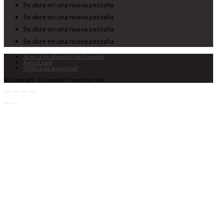
Se abre en una nueva pestaña
Se abre en una nueva pestaña
Se abre en una nueva pestaña
Se abre en una nueva pestaña
Acerca de Almacén de Cuentos
Aviso Legal
Política de privacidad
© Copyright - OceanWP Theme by Nick