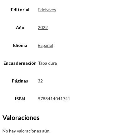
Editorial
Edelvives
Año
2022
Idioma
Español
Encuadernación
Tapa dura
Páginas
32
ISBN
9788414041741
Valoraciones
No hay valoraciones aún.