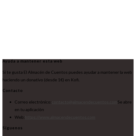
Ayuda a mantener esta web
Si te gusta El Almacén de Cuentos puedes ayudar a mantener la web
haciendo un donativo (desde 1€) en Kofi.
Contacto
Correo electrónico:
contacto@almacendecuentos.com
Se abre
en tu aplicación
Web:
https://www.almacendecuentos.com
Síguenos