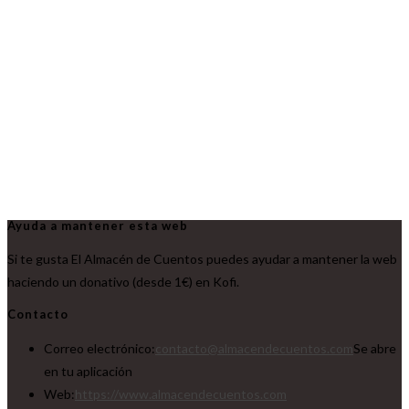
Ayuda a mantener esta web
Si te gusta El Almacén de Cuentos puedes ayudar a mantener la web
haciendo un donativo (desde 1€) en Kofi.
Contacto
Correo electrónico:
contacto@almacendecuentos.com
Se abre
en tu aplicación
Web:
https://www.almacendecuentos.com