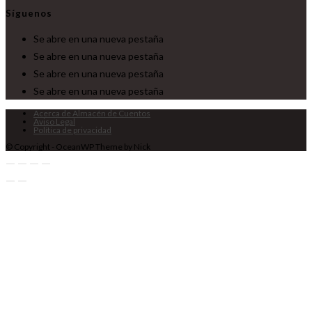
Síguenos
Se abre en una nueva pestaña
Se abre en una nueva pestaña
Se abre en una nueva pestaña
Se abre en una nueva pestaña
Acerca de Almacén de Cuentos
Aviso Legal
Política de privacidad
© Copyright - OceanWP Theme by Nick