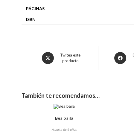
PÁGINAS
ISBN
Twitea este
producto
También te recomendamos…
Bea baila
A partir de 6 años