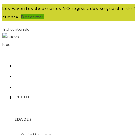
Los Favoritos de usuarios NO registrados se guardan de 
cuenta.
Descartar
Ir al contenido
INICIO
EDADES
De 0 a 3 años