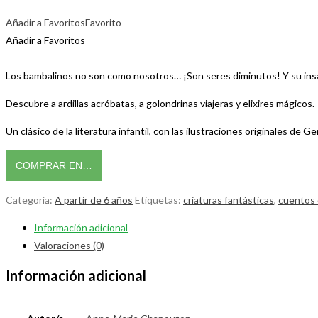
Añadir a Favoritos
Favorito
Añadir a Favoritos
Los bambalinos no son como nosotros… ¡Son seres diminutos! Y su insaciab
Descubre a ardillas acróbatas, a golondrinas viajeras y elixires mágicos.
Un clásico de la literatura infantil, con las ilustraciones originales de Ge
COMPRAR EN…
Categoría:
A partir de 6 años
Etiquetas:
criaturas fantásticas
,
cuentos 
Información adicional
Valoraciones (0)
Información adicional