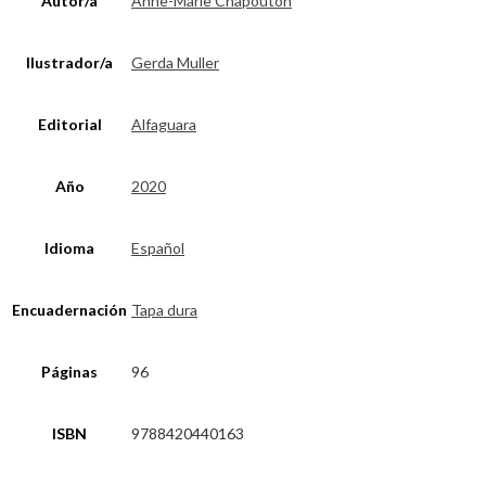
Autor/a
Anne-Marie Chapouton
Ilustrador/a
Gerda Muller
Editorial
Alfaguara
Año
2020
Idioma
Español
Encuadernación
Tapa dura
Páginas
96
ISBN
9788420440163