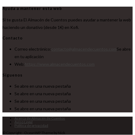
Ayuda a mantener esta web
Si te gusta El Almacén de Cuentos puedes ayudar a mantener la web
haciendo un donativo (desde 1€) en Kofi.
Contacto
Correo electrónico:
contacto@almacendecuentos.com
Se abre
en tu aplicación
Web:
https://www.almacendecuentos.com
Síguenos
Se abre en una nueva pestaña
Se abre en una nueva pestaña
Se abre en una nueva pestaña
Se abre en una nueva pestaña
Acerca de Almacén de Cuentos
Aviso Legal
Política de privacidad
© Copyright - OceanWP Theme by Nick