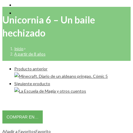
Unicornia 6 – Un baile
hechizado
Inicio
>
A partir de 8 años
Producto anterior
Siguiente producto
COMPRAR EN…
Añadir a Favoritos
Favorito