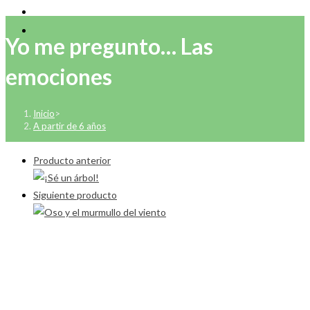
Yo me pregunto… Las
emociones
Inicio
>
A partir de 6 años
Producto anterior
Siguiente producto