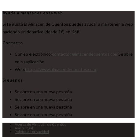
Ayuda a mantener esta web
Si te gusta El Almacén de Cuentos puedes ayudar a mantener la web
haciendo un donativo (desde 1€) en Kofi.
Contacto
Correo electrónico:
contacto@almacendecuentos.com
Se abre
en tu aplicación
Web:
https://www.almacendecuentos.com
Síguenos
Se abre en una nueva pestaña
Se abre en una nueva pestaña
Se abre en una nueva pestaña
Se abre en una nueva pestaña
Acerca de Almacén de Cuentos
Aviso Legal
Política de privacidad