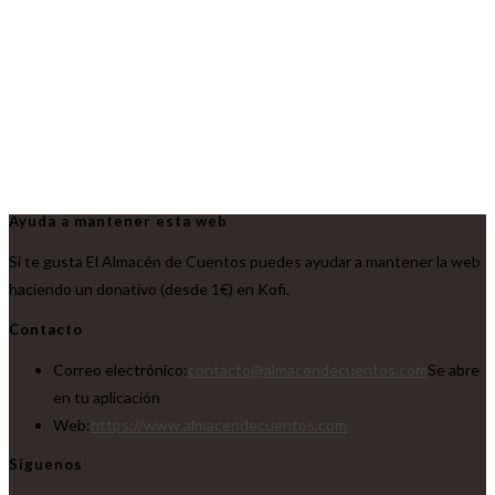
Ayuda a mantener esta web
Si te gusta El Almacén de Cuentos puedes ayudar a mantener la web
haciendo un donativo (desde 1€) en Kofi.
Contacto
Correo electrónico:
contacto@almacendecuentos.com
Se abre
en tu aplicación
Web:
https://www.almacendecuentos.com
Síguenos