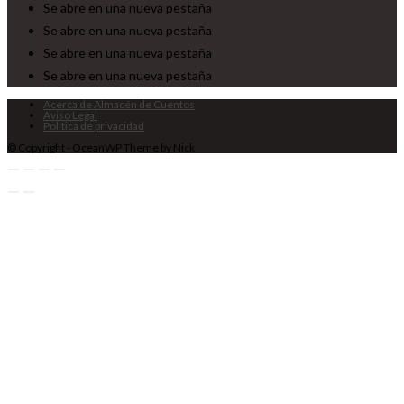
Se abre en una nueva pestaña
Se abre en una nueva pestaña
Se abre en una nueva pestaña
Se abre en una nueva pestaña
Acerca de Almacén de Cuentos
Aviso Legal
Política de privacidad
© Copyright - OceanWP Theme by Nick