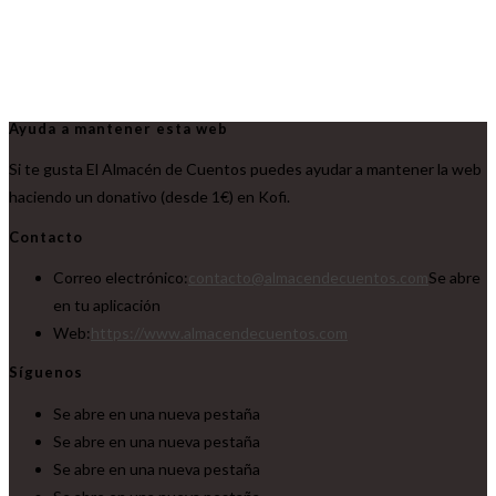
Ayuda a mantener esta web
Si te gusta El Almacén de Cuentos puedes ayudar a mantener la web
haciendo un donativo (desde 1€) en Kofi.
Contacto
Correo electrónico:
contacto@almacendecuentos.com
Se abre
en tu aplicación
Web:
https://www.almacendecuentos.com
Síguenos
Se abre en una nueva pestaña
Se abre en una nueva pestaña
Se abre en una nueva pestaña