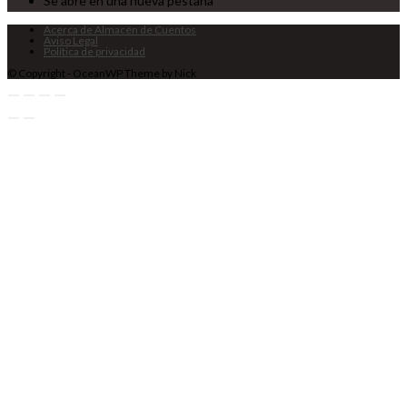
Se abre en una nueva pestaña
Acerca de Almacén de Cuentos
Aviso Legal
Política de privacidad
© Copyright - OceanWP Theme by Nick