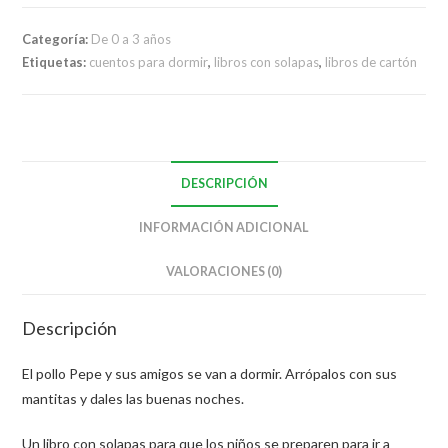
Categoría:
De 0 a 3 años
Etiquetas:
cuentos para dormir
,
libros con solapas
,
libros de cartón
DESCRIPCIÓN
INFORMACIÓN ADICIONAL
VALORACIONES (0)
Descripción
El pollo Pepe y sus amigos se van a dormir. Arrópalos con sus
mantitas y dales las buenas noches.
Un libro con solapas para que los niños se preparen para ir a