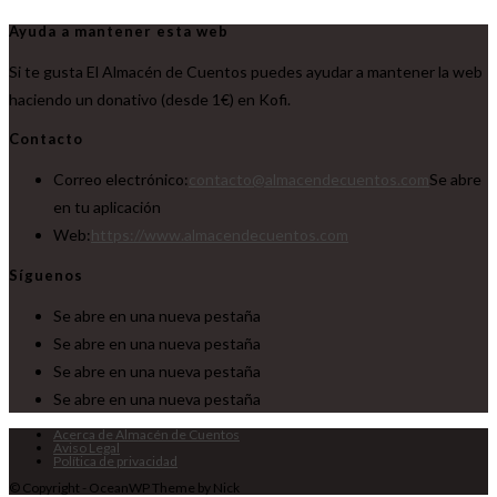
Ayuda a mantener esta web
Si te gusta El Almacén de Cuentos puedes ayudar a mantener la web
haciendo un donativo (desde 1€) en Kofi.
Contacto
Correo electrónico:
contacto@almacendecuentos.com
Se abre
en tu aplicación
Web:
https://www.almacendecuentos.com
Síguenos
Se abre en una nueva pestaña
Se abre en una nueva pestaña
Se abre en una nueva pestaña
Se abre en una nueva pestaña
Acerca de Almacén de Cuentos
Aviso Legal
Política de privacidad
© Copyright - OceanWP Theme by Nick