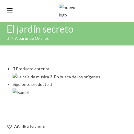
Ir
al
contenido
El jardín secreto
>
A partir de 10 años
Producto anterior
Siguiente producto
Añadir a Favoritos