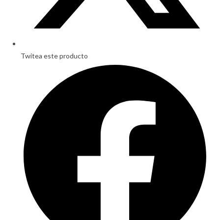
Twitea este producto
Opens
in
a
new
window