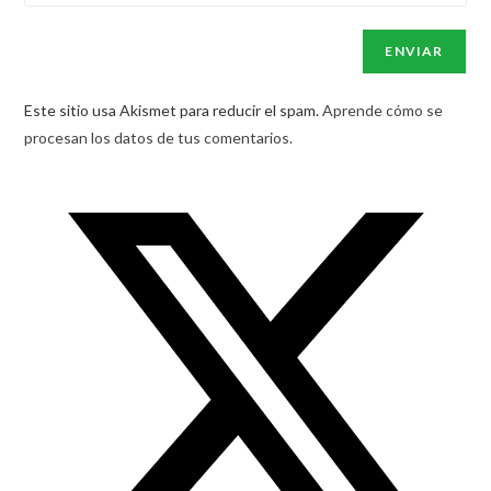
Este sitio usa Akismet para reducir el spam.
Aprende cómo se
procesan los datos de tus comentarios.
Opens
in
a
new
window