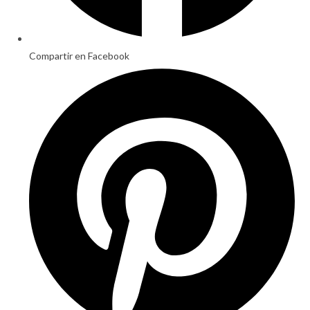
Compartir en Facebook
Opens
in
a
new
window