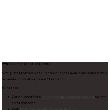
Ayuda a mantener esta web
Si te gusta El Almacén de Cuentos puedes ayudar a mantener la web
haciendo un donativo (desde 1€) en Kofi.
Contacto
Correo electrónico:
contacto@almacendecuentos.com
Se abre
en tu aplicación
Web:
https://www.almacendecuentos.com