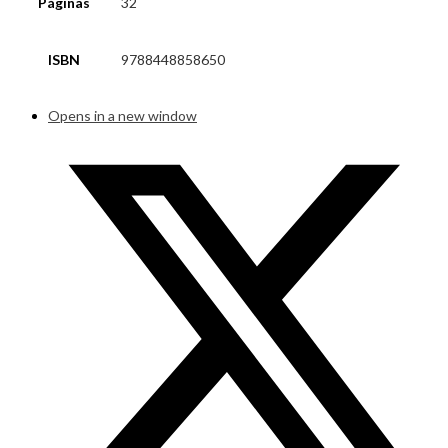
Páginas
32
ISBN
9788448858650
Opens in a new window