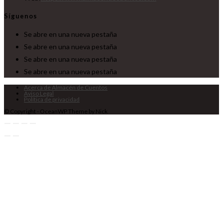
Síguenos
Se abre en una nueva pestaña
Se abre en una nueva pestaña
Se abre en una nueva pestaña
Se abre en una nueva pestaña
Acerca de Almacén de Cuentos
Aviso Legal
Política de privacidad
© Copyright - OceanWP Theme by Nick