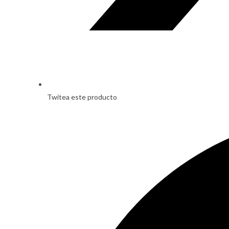
Twitea este producto
Opens
in
a
new
window