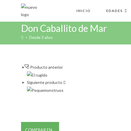
Ir
al
INICIO
EDADES
contenido
Don Caballito de Mar
>
Desde 3 años
Producto anterior
Siguiente producto
COMPRAR EN…