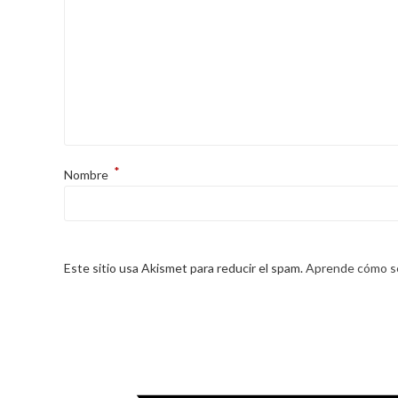
*
Nombre
Este sitio usa Akismet para reducir el spam.
Aprende cómo se
Opens
in
a
new
window