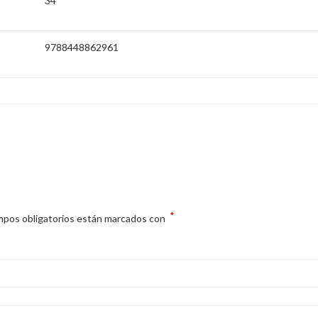
34
9788448862961
*
mpos obligatorios están marcados con