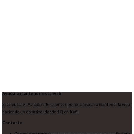
Ayuda a mantener esta web
Si te gusta El Almacén de Cuentos puedes ayudar a mantener la web
haciendo un donativo (desde 1€) en Kofi.
Contacto
Correo electrónico:
contacto@almacendecuentos.com
Se abre