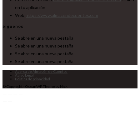
en tu aplicación
Web:
https://www.almacendecuentos.com
Síguenos
Se abre en una nueva pestaña
Se abre en una nueva pestaña
Se abre en una nueva pestaña
Se abre en una nueva pestaña
Acerca de Almacén de Cuentos
Aviso Legal
Política de privacidad
© Copyright - OceanWP Theme by Nick