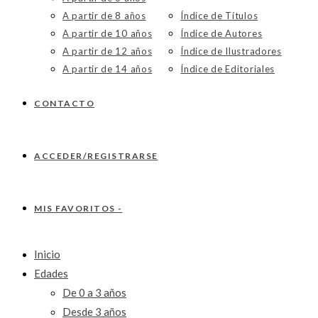
A partir de 8 años
Índice de Títulos
A partir de 10 años
Índice de Autores
A partir de 12 años
Índice de Ilustradores
A partir de 14 años
Índice de Editoriales
CONTACTO
ACCEDER/REGISTRARSE
MIS FAVORITOS -
Inicio
Edades
De 0 a 3 años
Desde 3 años