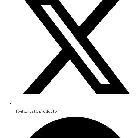
a
new
window
Twitea este producto
Opens
in
a