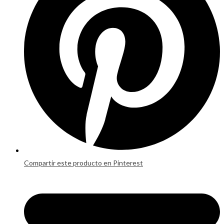
window
Compartir este producto en Pinterest
Opens
in
a
new