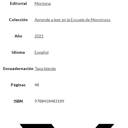
Editorial
Montena
Colección
Aprende a leer en la Escuela de Monstruos
Año
2021
Idioma
Español
Encuadernación
Tapa blanda
Páginas
48
ISBN
9788418483189
Opens
in