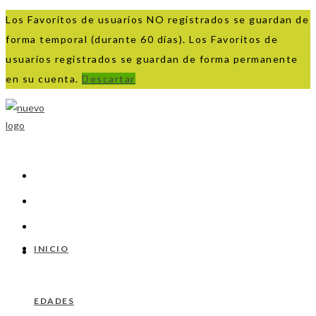
Los Favoritos de usuarios NO registrados se guardan de
forma temporal (durante 60 días). Los Favoritos de
usuarios registrados se guardan de forma permanente
en su cuenta.
Descartar
Ir
al
contenido
INICIO
EDADES