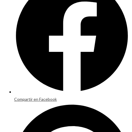
new
window
Compartir en Facebook
Opens
in
a
new