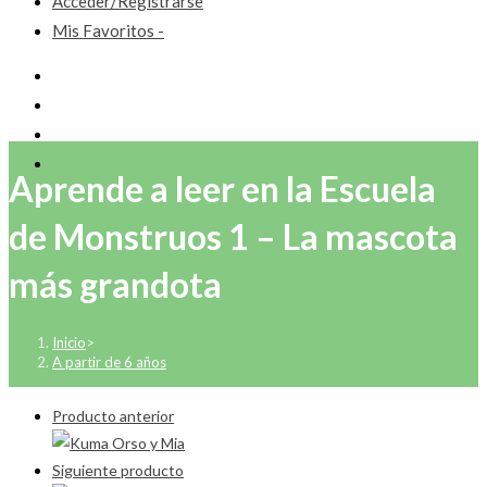
Acceder/Registrarse
Mis Favoritos -
Aprende a leer en la Escuela
de Monstruos 1 – La mascota
más grandota
Inicio
>
A partir de 6 años
Producto anterior
Siguiente producto