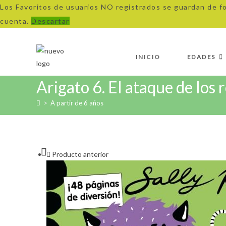
Los Favoritos de usuarios NO registrados se guardan de f
cuenta.
Descartar
Ir
al
INICIO
EDADES
contenido
Arigato 6. El ataque de los 
>
A partir de 6 años
Producto anterior