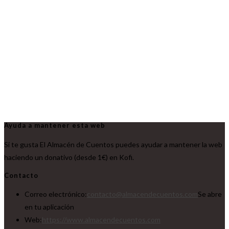
Ayuda a mantener esta web
Si te gusta El Almacén de Cuentos puedes ayudar a mantener la web
haciendo un donativo (desde 1€) en Kofi.
Contacto
Correo electrónico:
contacto@almacendecuentos.com
Se abre
en tu aplicación
Web:
https://www.almacendecuentos.com