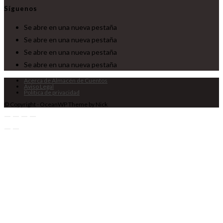
Síguenos
Se abre en una nueva pestaña
Se abre en una nueva pestaña
Se abre en una nueva pestaña
Se abre en una nueva pestaña
Acerca de Almacén de Cuentos
Aviso Legal
Política de privacidad
© Copyright - OceanWP Theme by Nick