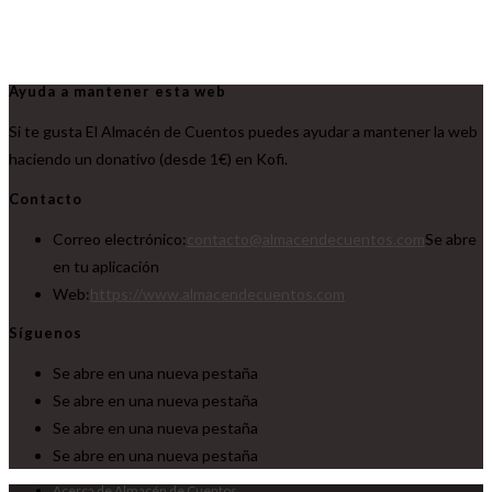
Ayuda a mantener esta web
Si te gusta El Almacén de Cuentos puedes ayudar a mantener la web
haciendo un donativo (desde 1€) en Kofi.
Contacto
Correo electrónico:
contacto@almacendecuentos.com
Se abre
en tu aplicación
Web:
https://www.almacendecuentos.com
Síguenos
Se abre en una nueva pestaña
Se abre en una nueva pestaña
Se abre en una nueva pestaña
Se abre en una nueva pestaña
Acerca de Almacén de Cuentos