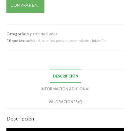
COMPRAR EN…
Categoría:
A partir de 6 años
Etiquetas:
amistad
,
cuentos para superar miedos infantiles
DESCRIPCIÓN
INFORMACIÓN ADICIONAL
VALORACIONES (0)
Descripción