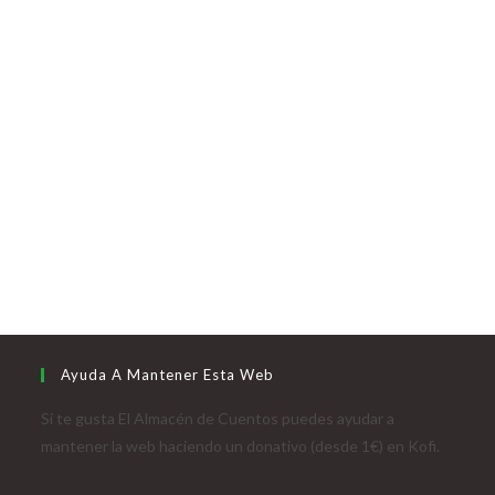
Ayuda A Mantener Esta Web
Si te gusta El Almacén de Cuentos puedes ayudar a
mantener la web haciendo un donativo (desde 1€) en Kofi.