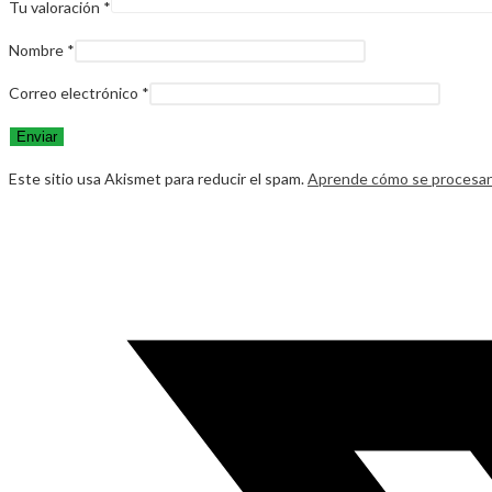
Tu valoración
*
Nombre
*
Correo electrónico
*
Este sitio usa Akismet para reducir el spam.
Aprende cómo se procesan 
Opens
in
a
new
window