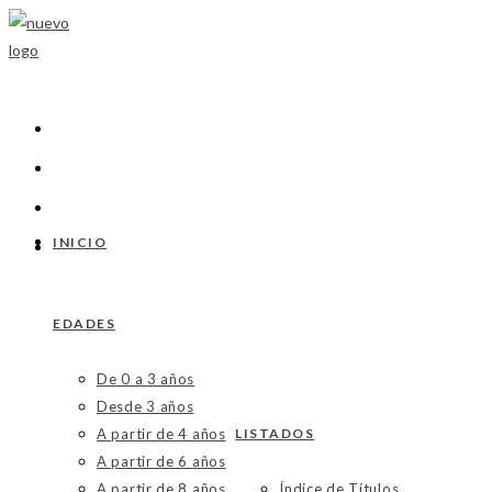
Ir
al
contenido
INICIO
EDADES
De 0 a 3 años
Desde 3 años
A partir de 4 años
LISTADOS
A partir de 6 años
A partir de 8 años
Índice de Títulos