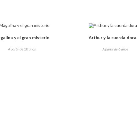
galina y el gran misterio
Arthur y la cuerda dor
A partir de 10 años
A partir de 6 años