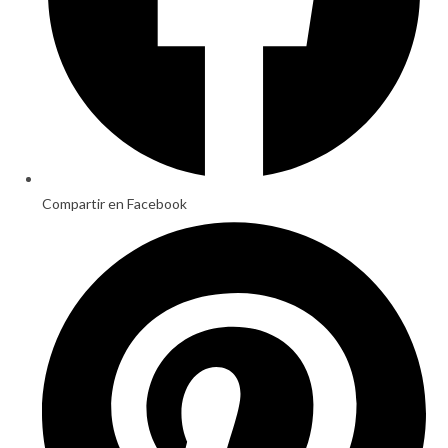
Compartir en Facebook
Opens
in
a
new
window