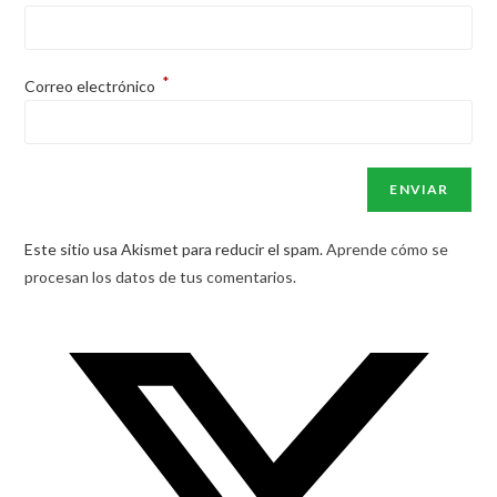
*
Correo electrónico
Este sitio usa Akismet para reducir el spam.
Aprende cómo se
procesan los datos de tus comentarios.
Opens
in
a
new
window