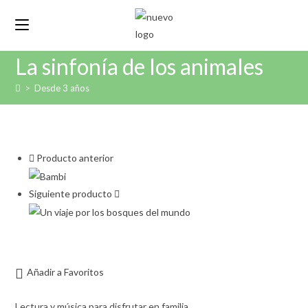
Ir
al
contenido
La sinfonía de los animales
>
Desde 3 años
Producto anterior
Siguiente producto
Añadir a Favoritos
Lectura y música para disfrutar en familia.