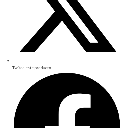
Twitea este producto
Opens
in
a
new
window