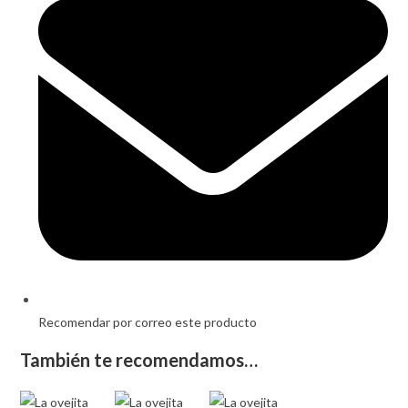
a
new
window
Recomendar por correo este producto
También te recomendamos…