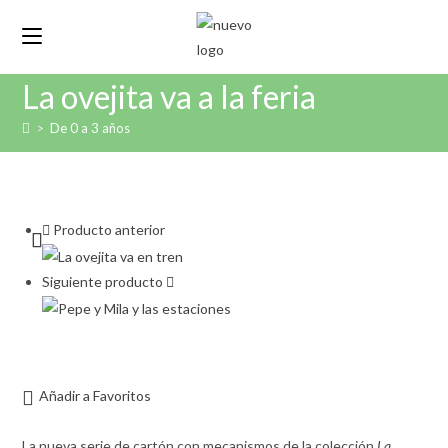
Ir
al
contenido
La ovejita va a la feria
>
De 0 a 3 años
Producto anterior
Siguiente producto
Añadir a Favoritos
La nueva serie de cartón con mecanismos de la colección
La