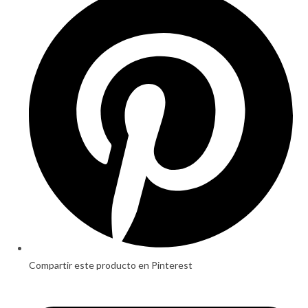
in
a
new
window
Compartir este producto en Pinterest
Opens
in