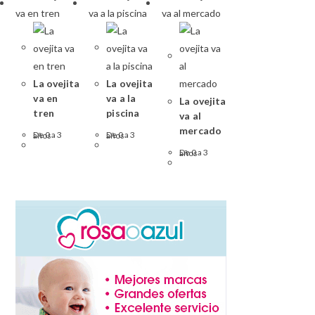
La ovejita
La ovejita
va en
va a la
La ovejita
tren
piscina
va al
mercado
De 0 a 3 años
De 0 a 3 años
De 0 a 3 años