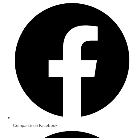
Opens
in
a
new
window
Compartir en Facebook
Opens