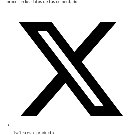
procesan los datos de tus comentarios.
Opens
in
a
new
window
Twitea este producto