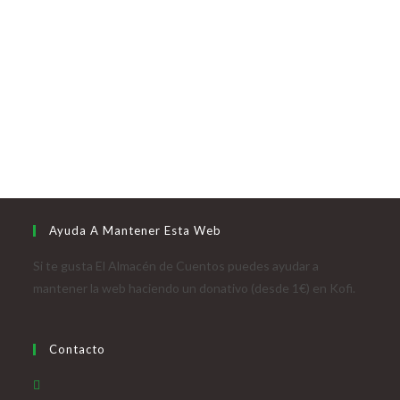
Ayuda A Mantener Esta Web
Si te gusta El Almacén de Cuentos puedes ayudar a
mantener la web haciendo un donativo (desde 1€) en Kofi.
Contacto