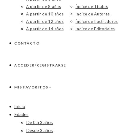
A partir de 8 años
Índice de Títulos
A partir de 10 años
Índice de Autores
A partir de 12 años
Índice de Ilustradores
A partir de 14 años
Índice de Editoriales
CONTACTO
ACCEDER/REGISTRARSE
MIS FAVORITOS -
Inicio
Edades
De 0 a 3 años
Desde 3 años