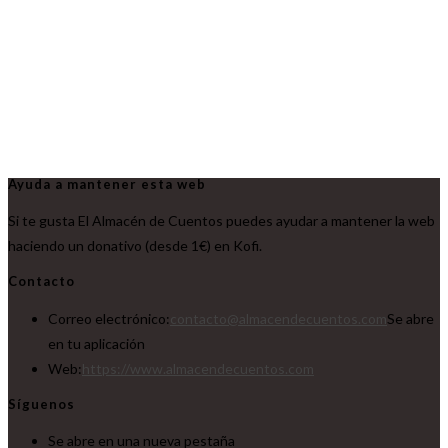
Ayuda a mantener esta web
Si te gusta El Almacén de Cuentos puedes ayudar a mantener la web
haciendo un donativo (desde 1€) en Kofi.
Contacto
Correo electrónico:
contacto@almacendecuentos.com
Se abre
en tu aplicación
Web:
https://www.almacendecuentos.com
Síguenos
Se abre en una nueva pestaña