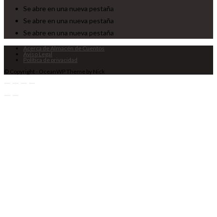
Se abre en una nueva pestaña
Se abre en una nueva pestaña
Se abre en una nueva pestaña
Acerca de Almacén de Cuentos
Aviso Legal
Política de privacidad
© Copyright - OceanWP Theme by Nick