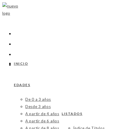
Ir
al
contenido
INICIO
EDADES
De 0 a 3 años
Desde 3 años
A partir de 4 años
LISTADOS
A partir de 6 años
A partir de 8 años
Índice de Títulos