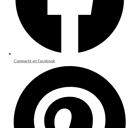
Compartir en Facebook
Opens
in
a
new
window