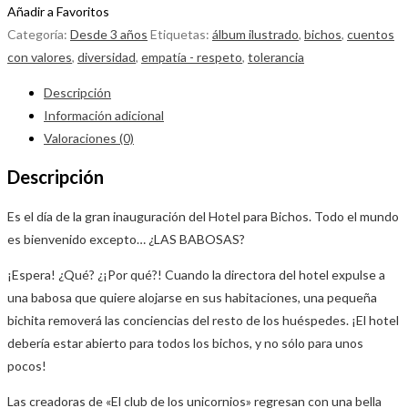
Añadir a Favoritos
Categoría:
Desde 3 años
Etiquetas:
álbum ilustrado
,
bichos
,
cuentos
con valores
,
diversidad
,
empatía - respeto
,
tolerancia
Descripción
Información adicional
Valoraciones (0)
Descripción
Es el día de la gran inauguración del Hotel para Bichos. Todo el mundo
es bienvenido excepto… ¿LAS BABOSAS?
¡Espera! ¿Qué? ¿¡Por qué?! Cuando la directora del hotel expulse a
una babosa que quiere alojarse en sus habitaciones, una pequeña
bichita removerá las conciencias del resto de los huéspedes. ¡El hotel
debería estar abierto para todos los bichos, y no sólo para unos
pocos!
Las creadoras de «El club de los unicornios» regresan con una bella