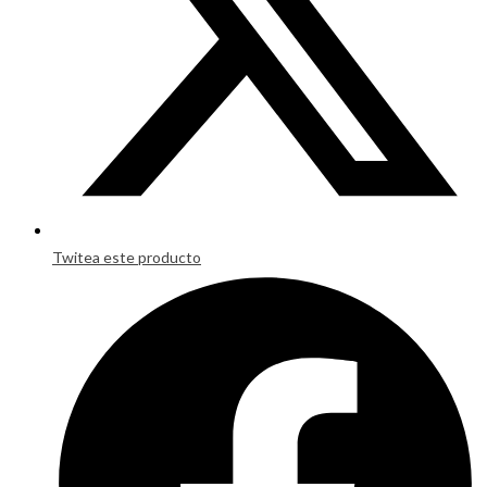
Twitea este producto
Opens
in
a
new
window