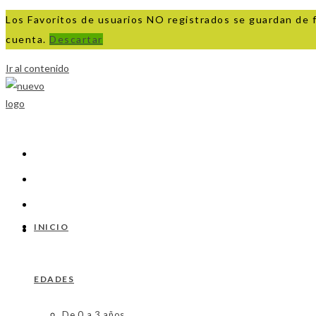
Los Favoritos de usuarios NO registrados se guardan de 
cuenta.
Descartar
Ir al contenido
INICIO
EDADES
De 0 a 3 años