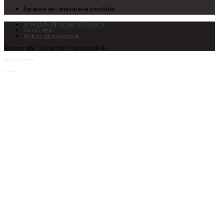
Se abre en una nueva pestaña
Acerca de Almacén de Cuentos
Aviso Legal
Política de privacidad
© Copyright - OceanWP Theme by Nick