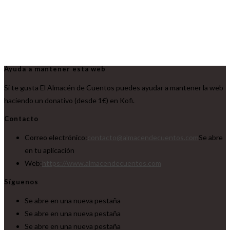
Ayuda a mantener esta web
Si te gusta El Almacén de Cuentos puedes ayudar a mantener la web
haciendo un donativo (desde 1€) en Kofi.
Contacto
Correo electrónico:
contacto@almacendecuentos.com
Se abre
en tu aplicación
Web:
https://www.almacendecuentos.com
Síguenos
Se abre en una nueva pestaña
Se abre en una nueva pestaña
Se abre en una nueva pestaña