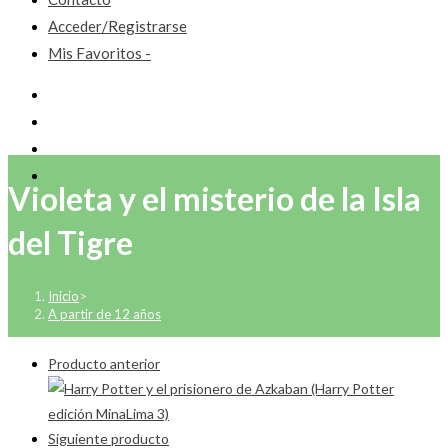
Acceder/Registrarse
Mis Favoritos -
Violeta y el misterio de la Isla
del Tigre
Inicio
>
A partir de 12 años
Producto anterior
Siguiente producto