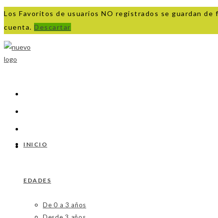
Los Favoritos de usuarios NO registrados se guardan de 
cuenta.
Descartar
Ir
al
contenido
INICIO
EDADES
De 0 a 3 años
Desde 3 años