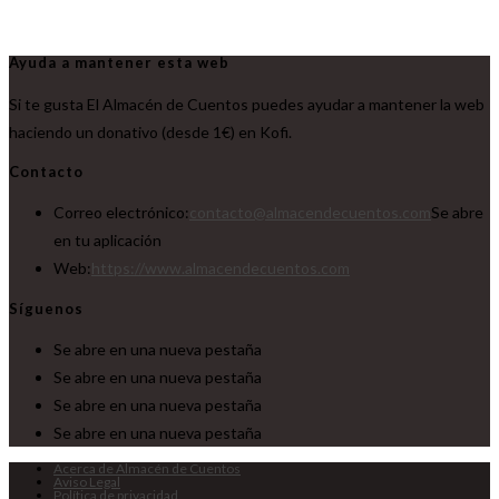
Ayuda a mantener esta web
Si te gusta El Almacén de Cuentos puedes ayudar a mantener la web
haciendo un donativo (desde 1€) en Kofi.
Contacto
Correo electrónico:
contacto@almacendecuentos.com
Se abre
en tu aplicación
Web:
https://www.almacendecuentos.com
Síguenos
Se abre en una nueva pestaña
Se abre en una nueva pestaña
Se abre en una nueva pestaña
Se abre en una nueva pestaña
Acerca de Almacén de Cuentos
Aviso Legal
Política de privacidad