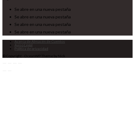
Se abre en una nueva pestaña
Se abre en una nueva pestaña
Se abre en una nueva pestaña
Se abre en una nueva pestaña
Acerca de Almacén de Cuentos
Aviso Legal
Política de privacidad
© Copyright - OceanWP Theme by Nick