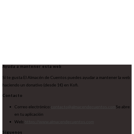
Ayuda a mantener esta web
Si te gusta El Almacén de Cuentos puedes ayudar a mantener la web
haciendo un donativo (desde 1€) en Kofi.
Contacto
Correo electrónico:
contacto@almacendecuentos.com
Se abre
en tu aplicación
Web:
https://www.almacendecuentos.com
Síguenos