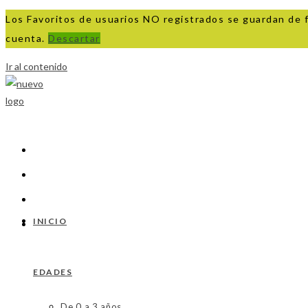
Los Favoritos de usuarios NO registrados se guardan de 
cuenta.
Descartar
Ir al contenido
INICIO
EDADES
De 0 a 3 años