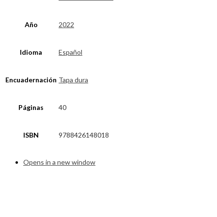
Año
2022
Idioma
Español
Encuadernación
Tapa dura
Páginas
40
ISBN
9788426148018
Opens in a new window