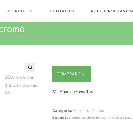
LISTADOS
CONTACTO
ACCEDER/REGISTR
 cromo
COMPRAR EN…
🔍
Añadir a Favoritos
Categoría:
A partir de 6 años
Etiquetas:
cuentos divertidos
,
narrativa infanti