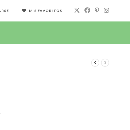
ARSE
MIS FAVORITOS -
l