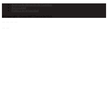
Acerca de Almacén de Cuentos
Aviso Legal
Política de privacidad
© Copyright - OceanWP Theme by Nick