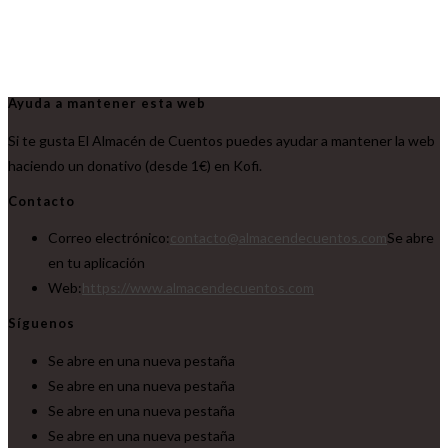
Ayuda a mantener esta web
Si te gusta El Almacén de Cuentos puedes ayudar a mantener la web
haciendo un donativo (desde 1€) en Kofi.
Contacto
Correo electrónico:
contacto@almacendecuentos.com
Se abre
en tu aplicación
Web:
https://www.almacendecuentos.com
Síguenos
Se abre en una nueva pestaña
Se abre en una nueva pestaña
Se abre en una nueva pestaña
Se abre en una nueva pestaña