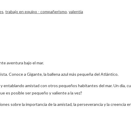
es
,
trabajo en equipo - compañerismo
,
valentía
e aventura bajo el mar.
ta. Conoce a Gigante, la ballena azul más pequeña del Atlántico.
 y entablando amistad con otros pequeños habitantes del mar. Un día, c
ue es posible ser pequeño y valiente a la vez?
cciones sobre la importancia de la amistad, la perseverancia y la creenc