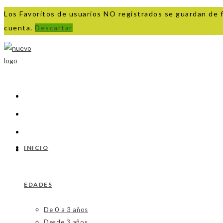
Los Favoritos de usuarios NO registrados se guardan de 
cuenta.
Descartar
Ir
al
contenido
INICIO
EDADES
De 0 a 3 años
Desde 3 años