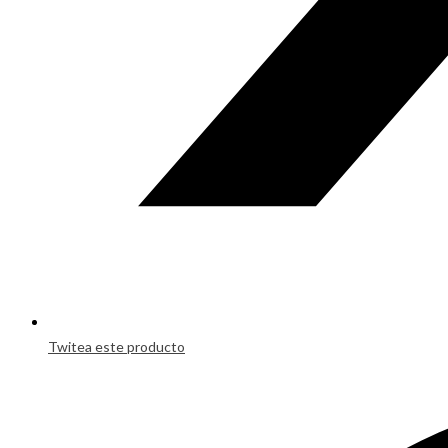
Twitea este producto
Opens
in
a
new