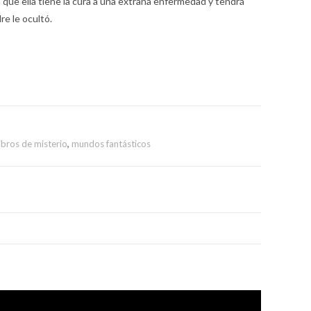
ue ella tiene la cura a una extraña enfermedad y tendrá
re le ocultó.
libros de misterio
,
mundos fantásticos