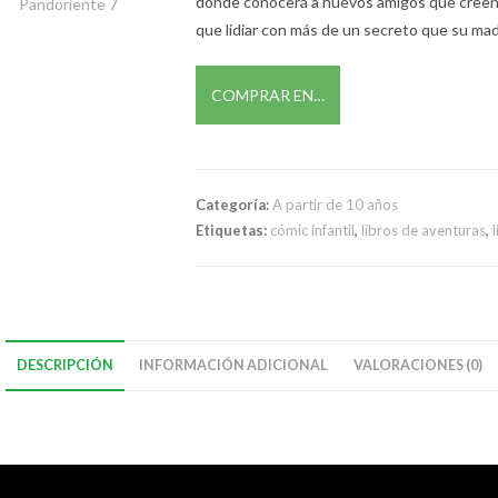
donde conocerá a nuevos amigos que creen q
que lidiar con más de un secreto que su mad
COMPRAR EN…
Categoría:
A partir de 10 años
Etiquetas:
cómic infantil
,
libros de aventuras
,
DESCRIPCIÓN
INFORMACIÓN ADICIONAL
VALORACIONES (0)