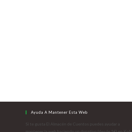
Ayuda A Mantener Esta Web
Si te gusta El Almacén de Cuentos puedes ayudar a
mantener la web haciendo un donativo (desde 1€) en Kofi.