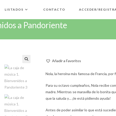
LISTADOS
CONTACTO
ACCEDER/REGISTR
nidos a Pandoriente
Añadir a Favoritos
🔍
Nola, la heroína más famosa de Francia, por f
Para su octavo cumpleaños, Nola recibe com
madre. Mientras se maravilla de lo bonita q
que la saluda y… ¡le está pidiendo ayuda!
Antes de poder asimilar lo que está sucedi