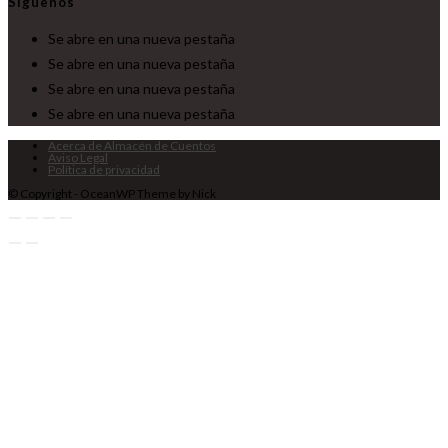
Síguenos
Se abre en una nueva pestaña
Se abre en una nueva pestaña
Se abre en una nueva pestaña
Se abre en una nueva pestaña
Acerca de Almacén de Cuentos
Aviso Legal
Política de privacidad
© Copyright - OceanWP Theme by Nick