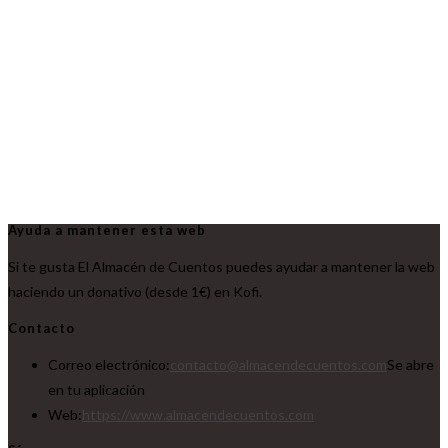
Ayuda a mantener esta web
Si te gusta El Almacén de Cuentos puedes ayudar a mantener la web
haciendo un donativo (desde 1€) en Kofi.
Contacto
Correo electrónico:
contacto@almacendecuentos.com
Se abre
en tu aplicación
Web:
https://www.almacendecuentos.com