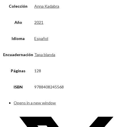
Colección
Anna Kadabra
Año
2021
Idioma
Español
Encuadernación
Tapa blanda
Páginas
128
ISBN
9788408245568
Opens in a new window