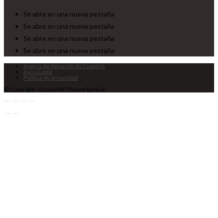
Se abre en una nueva pestaña
Se abre en una nueva pestaña
Se abre en una nueva pestaña
Se abre en una nueva pestaña
Acerca de Almacén de Cuentos
Aviso Legal
Política de privacidad
© Copyright - OceanWP Theme by Nick