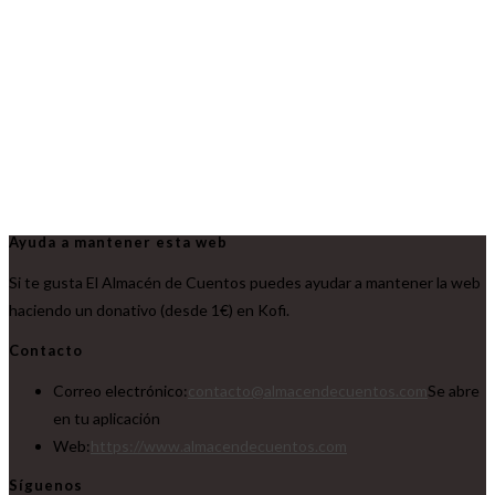
Ayuda a mantener esta web
Si te gusta El Almacén de Cuentos puedes ayudar a mantener la web
haciendo un donativo (desde 1€) en Kofi.
Contacto
Correo electrónico:
contacto@almacendecuentos.com
Se abre
en tu aplicación
Web:
https://www.almacendecuentos.com
Síguenos