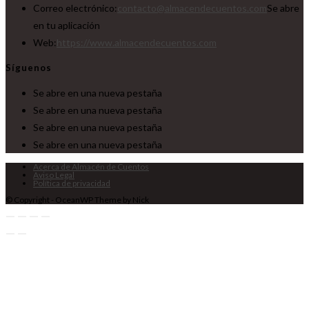
Correo electrónico:
contacto@almacendecuentos.com
Se abre
en tu aplicación
Web:
https://www.almacendecuentos.com
Síguenos
Se abre en una nueva pestaña
Se abre en una nueva pestaña
Se abre en una nueva pestaña
Se abre en una nueva pestaña
Acerca de Almacén de Cuentos
Aviso Legal
Política de privacidad
© Copyright - OceanWP Theme by Nick