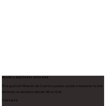
Ayuda a mantener esta web
Si te gusta El Almacén de Cuentos puedes ayudar a mantener la web
haciendo un donativo (desde 1€) en Kofi.
Contacto