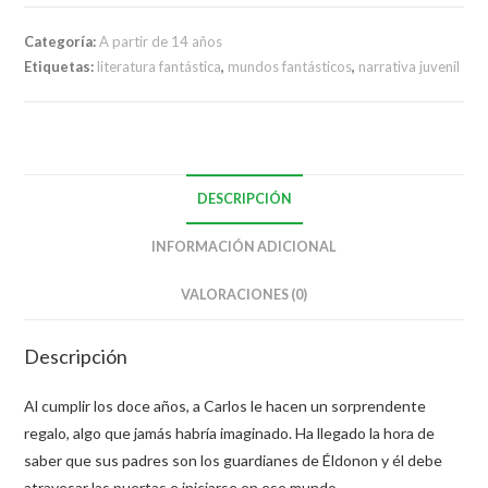
Categoría:
A partir de 14 años
Etiquetas:
literatura fantástica
,
mundos fantásticos
,
narrativa juvenil
DESCRIPCIÓN
INFORMACIÓN ADICIONAL
VALORACIONES (0)
Descripción
Al cumplir los doce años, a Carlos le hacen un sorprendente
regalo, algo que jamás habría imaginado. Ha llegado la hora de
saber que sus padres son los guardianes de Éldonon y él debe
atravesar las puertas e iniciarse en ese mundo.