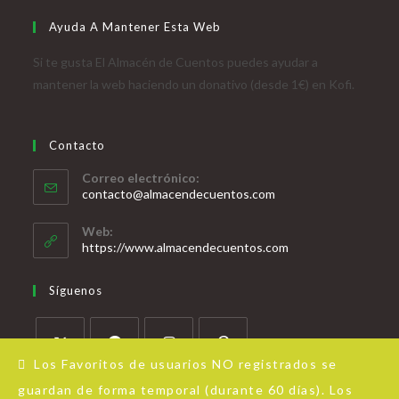
Ayuda A Mantener Esta Web
Si te gusta El Almacén de Cuentos puedes ayudar a
mantener la web haciendo un donativo (desde 1€) en Kofi.
Contacto
Correo electrónico:
contacto@almacendecuentos.com
Web:
https://www.almacendecuentos.com
Síguenos
Los Favoritos de usuarios NO registrados se
guardan de forma temporal (durante 60 días). Los