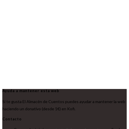
Ayuda a mantener esta web
Si te gusta El Almacén de Cuentos puedes ayudar a mantener la web
haciendo un donativo (desde 1€) en Kofi.
Contacto