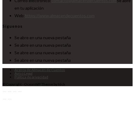
Correo electrónico:
contacto@almacendecuentos.com
Se abre
en tu aplicación
Web:
https://www.almacendecuentos.com
Síguenos
Se abre en una nueva pestaña
Se abre en una nueva pestaña
Se abre en una nueva pestaña
Se abre en una nueva pestaña
Acerca de Almacén de Cuentos
Aviso Legal
Política de privacidad
© Copyright - OceanWP Theme by Nick