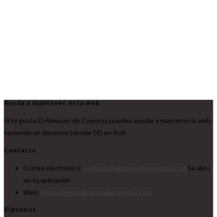
Ayuda a mantener esta web
Si te gusta El Almacén de Cuentos puedes ayudar a mantener la web
haciendo un donativo (desde 1€) en Kofi.
Contacto
Correo electrónico:
contacto@almacendecuentos.com
Se abre
en tu aplicación
Web:
https://www.almacendecuentos.com
Síguenos