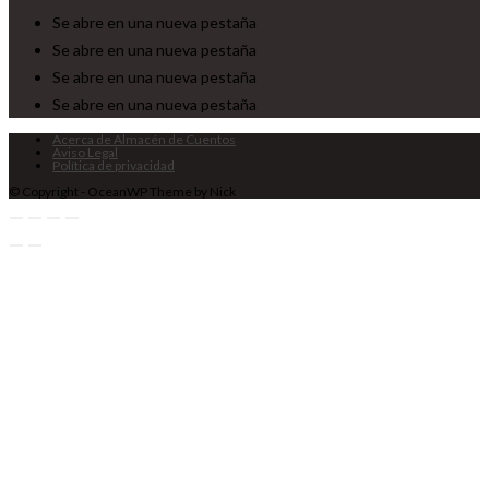
Se abre en una nueva pestaña
Se abre en una nueva pestaña
Se abre en una nueva pestaña
Se abre en una nueva pestaña
Acerca de Almacén de Cuentos
Aviso Legal
Política de privacidad
© Copyright - OceanWP Theme by Nick