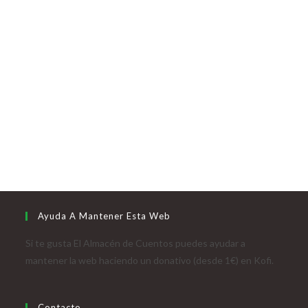
Ayuda A Mantener Esta Web
Si te gusta El Almacén de Cuentos puedes ayudar a
mantener la web haciendo un donativo (desde 1€) en Kofi.
Contacto