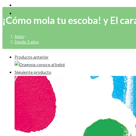
¡Cómo mola tu escoba! y El cara
Inicio
>
Desde 3 años
Producto anterior
Siguiente producto