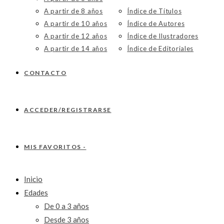
A partir de 8 años
Índice de Títulos
A partir de 10 años
Índice de Autores
A partir de 12 años
Índice de Ilustradores
A partir de 14 años
Índice de Editoriales
CONTACTO
ACCEDER/REGISTRARSE
MIS FAVORITOS -
Inicio
Edades
De 0 a 3 años
Desde 3 años