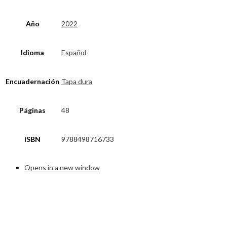
Año
2022
Idioma
Español
Encuadernación
Tapa dura
Páginas
48
ISBN
9788498716733
Opens in a new window