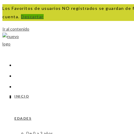
Los Favoritos de usuarios NO registrados se guardan de 
cuenta.
Descartar
Ir al contenido
INICIO
EDADES
De 0 a 3 años