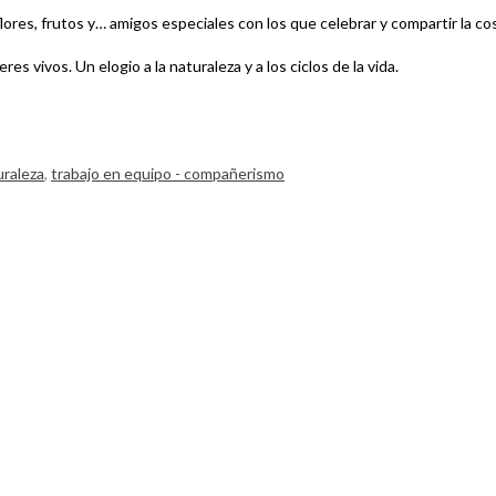
e flores, frutos y… amigos especiales con los que celebrar y compartir la c
s vivos. Un elogio a la naturaleza y a los ciclos de la vida.
uraleza
,
trabajo en equipo - compañerismo