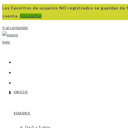
Los Favoritos de usuarios NO registrados se guardan de 
cuenta.
Descartar
Ir al contenido
INICIO
EDADES
De 0 a 3 años