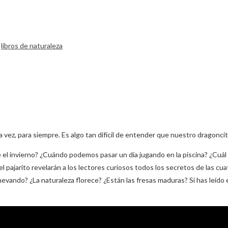
,
libros de naturaleza
tra vez, para siempre. Es algo tan difícil de entender que nuestro dragonc
l invierno? ¿Cuándo podemos pasar un día jugando en la piscina? ¿Cuál e
el pajarito revelarán a los lectores curiosos todos los secretos de las c
 nevando? ¿La naturaleza florece? ¿Están las fresas maduras? Si has leído