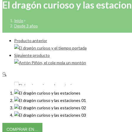
El dragón curioso y las estacio
Inicio
>
Desde 3 años
Producto anterior
Siguiente producto
🔍
COMPRAR EN…